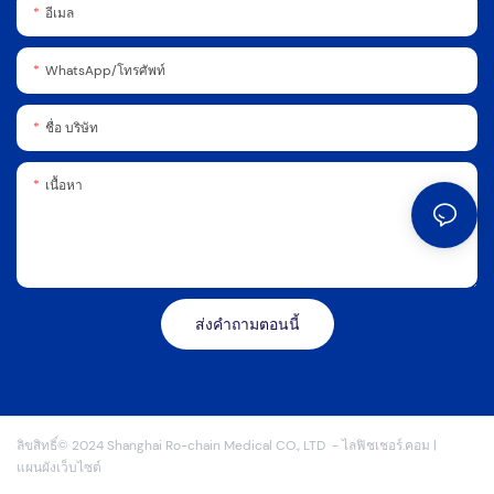
อีเมล
WhatsApp/โทรศัพท์
ชื่อ บริษัท
เนื้อหา
ส่งคำถามตอนนี้
ลิขสิทธิ์© 2024 Shanghai Ro-chain Medical CO., LTD
-
ไลฟิชเชอร์.คอม
|
แผนผังเว็บไซต์