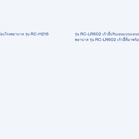
มเตียงโรงพยาบาล รุ่น RC-H216
รุ่น RC-LR602 เก้าอี้ปรับเอนแบบแมน
พยาบาล รุ่น RC-LR602 เก้าอี้ที่มาพร