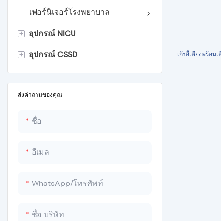
เครื่องดูด
เฟอร์นิเจอร์โรงพยาบาล
+
อุปกรณ์ NICU
เครื่องดมยาสลบ
+
อุปกรณ์ CSSD
หน่วยศัลยกรรมไฟฟ้า
ตู้อบทารก
เก้าอี้เตียงพร้อ
เครื่องกระตุ้นหัวใจ
เครื่องอุ่น Radiant สำหรับทารก
หม้อนึ่งความดันแบบพกพา
หน่วยส่องไฟทารก
เครื่องนึ่งฆ่าเชื้อแบบตั้งโต๊ะ
ส่งคำถามของคุณ
Wooden Height Measuring
เครื่องนึ่งฆ่าเชื้อแนวตั้งแบบครอก
ชื่อ
Board
เครื่องนึ่งฆ่าเชื้อแนวตั้งขนาดใหญ่
อีเมล
มวก
หม้อนึ่งความดันแนวนอน
เครื่องชั่งทารก
เครื่องนึ่งเอทิลีนออกไซด์
WhatsApp/โทรศัพท์
หม้อนึ่งความดันอุณหภูมิต่ำ
ชื่อ บริษัท