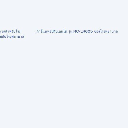
นวลสำหรับโรง
เก้าอี้แพทย์ปรับเอนได้ รุ่น RC-LR603 ของโรงพยาบาล
้อมกับโรงพยาบาล