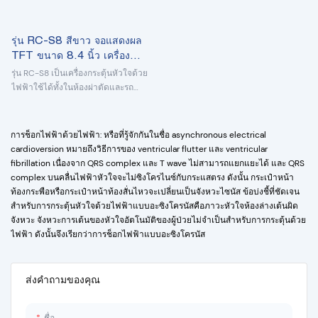
รุ่น RC-S8 สีขาว จอแสดงผล
TFT ขนาด 8.4 นิ้ว เครื่อง
กระตุ้นหัวใจด้วยไฟฟ้า
รุ่น RC-S8 เป็นเครื่องกระตุ้นหัวใจด้วย
ไฟฟ้าใช้ได้ทั้งในห้องผ่าตัดและรถ
พยาบาล (มีขายึดแบบราง)
การช็อกไฟฟ้าด้วยไฟฟ้า: หรือที่รู้จักกันในชื่อ asynchronous electrical
cardioversion หมายถึงวิธีการของ ventricular flutter และ ventricular
fibrillation เนื่องจาก QRS complex และ T wave ไม่สามารถแยกแยะได้ และ QRS
complex บนคลื่นไฟฟ้าหัวใจจะไม่ซิงโครไนซ์กับกระแสตรง ดังนั้น กระเป๋าหน้า
ท้องกระพือหรือกระเป๋าหน้าท้องสั่นไหวจะเปลี่ยนเป็นจังหวะไซนัส ข้อบ่งชี้ที่ชัดเจน
สำหรับการกระตุ้นหัวใจด้วยไฟฟ้าแบบอะซิงโครนัสคือภาวะหัวใจห้องล่างเต้นผิด
จังหวะ จังหวะการเต้นของหัวใจอัตโนมัติของผู้ป่วยไม่จำเป็นสำหรับการกระตุ้นด้วย
ไฟฟ้า ดังนั้นจึงเรียกว่าการช็อกไฟฟ้าแบบอะซิงโครนัส
ส่งคำถามของคุณ
ชื่อ