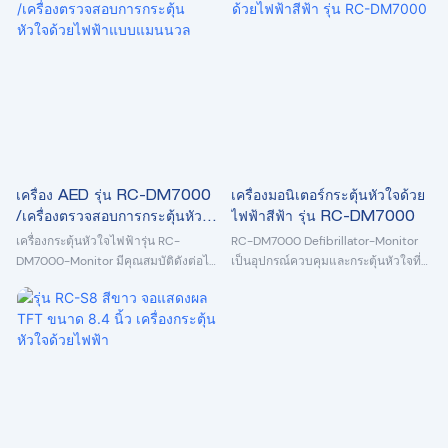
ผู้ป่วย ในขณะเดียวกันก็มีฟังก์ชั่นการวิ
เสียหายให้กับกล้ามเนื้อหัวใจน้อยกว่า
เคราะห์ข้อมูล ECG ของผู้ป่วยโดย
เครื่องกระตุ้นหัวใจด้วยไฟฟ้าแบบโมโน
อัตโนมัติ จากนั้นรับระดับพลังงานของ
เฟสิก และช่วยให้สามารถติดตามตรวจ
การช็อกไฟฟ้าที่สอดคล้องกันตาม
สอบได้อย่างต่อเนื่องในระหว่างและหลัง
สถานการณ์ปัจจุบันของผู้ป่วย ซึ่งทำให้
ภาวะหัวใจหยุดเต้น เครื่องมือมีขนาด
อัตราความสำเร็จดีขึ้นอย่างมาก และลด
เล็ก พกพาสะดวก สามารถบำบัดผู้ป่วย
ความเสียหายสูงสุดต่อผู้ป่วย หัวใจ
ด้วยไฟฟ้าช็อตได้อย่างรวดเร็วและ
แม่นยำ เหมาะสำหรับใช้งานในสถานที่
ต่างๆ
เครื่อง AED รุ่น RC-DM7000
เครื่องมอนิเตอร์กระตุ้นหัวใจด้วย
/เครื่องตรวจสอบการกระตุ้นหัวใจ
ไฟฟ้าสีฟ้า รุ่น RC-DM7000
ด้วยไฟฟ้าแบบแมนนวล
เครื่องกระตุ้นหัวใจไฟฟ้ารุ่น RC-
RC-DM7000 Defibrillator-Monitor
DM7000-Monitor มีคุณสมบัติดังต่อไป
เป็นอุปกรณ์ควบคุมและกระตุ้นหัวใจที่
นี้: 1) กระบวนการสามโหมด 2) การแจ้ง
ปลอดภัย ใช้งานง่าย ระบบเป็นอุปกรณ์ที่
ด้วยเสียงและภาพที่ครอบคลุมสำหรับผู้
มีความยืดหยุ่นสูงซึ่งรวมเอาโหมดการก
ปฏิบัติงาน 3) เอาต์พุตพลังงานแบบสอง
ระตุ้นหัวใจด้วยไฟฟ้าแบบ MANUAL
เฟส 4) การป้องกันการล็อคเพื่อป้องกัน
โหมด MONITOR และโหมด AED
การช็อกไฟฟ้าโดยไม่ตั้งใจ