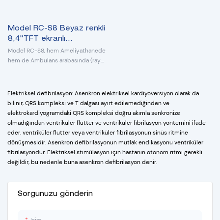
Model RC-S8 Beyaz renkli
8,4"TFT ekranlı
Defibrilatör Monitörü
Model RC-S8, hem Ameliyathanede
hem de Ambulans arabasında (ray
montajlı tutucuyla) kullanılabilen bir
defibrilatör monitörüdür.
Elektriksel defibrilasyon: Asenkron elektriksel kardiyoversiyon olarak da
bilinir, QRS kompleksi ve T dalgası ayırt edilemediğinden ve
elektrokardiyogramdaki QRS kompleksi doğru akımla senkronize
olmadığından ventriküler flutter ve ventriküler fibrilasyon yöntemini ifade
eder. ventriküler flutter veya ventriküler fibrilasyonun sinüs ritmine
dönüşmesidir. Asenkron defibrilasyonun mutlak endikasyonu ventriküler
fibrilasyondur. Elektriksel stimülasyon için hastanın otonom ritmi gerekli
değildir, bu nedenle buna asenkron defibrilasyon denir.
Sorgunuzu gönderin
Isim