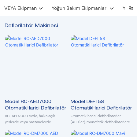
VEYA Ekipman
Yoğun Bakım Ekipmanları
YYBÜ 
Defibrilatör Makinesi
Model RC-AED7000
Model DEFI 5S
OtomatikHarici Defibrilatör
OtomatikHarici Defibrilatör
RC-AED7000 evde, halka açık
Otomatik harici defibrilatörler
yerlerde veya hastanelerde
(AED'ler), monofazik defibrilatörlere
takılabilen taşınabilir bir modeldir.
göre daha az miyokardiyal hasara
Hastaya ilk yardım verirken kullanımı
neden olmak için bifazik dalga