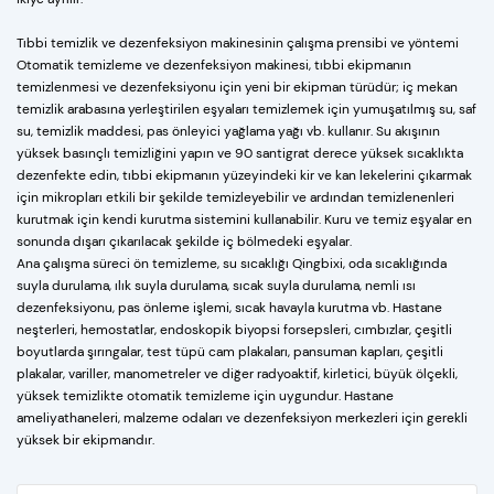
Tıbbi temizlik ve dezenfeksiyon makinesinin çalışma prensibi ve yöntemi
Otomatik temizleme ve dezenfeksiyon makinesi, tıbbi ekipmanın
temizlenmesi ve dezenfeksiyonu için yeni bir ekipman türüdür; iç mekan
temizlik arabasına yerleştirilen eşyaları temizlemek için yumuşatılmış su, saf
su, temizlik maddesi, pas önleyici yağlama yağı vb. kullanır. Su akışının
yüksek basınçlı temizliğini yapın ve 90 santigrat derece yüksek sıcaklıkta
dezenfekte edin, tıbbi ekipmanın yüzeyindeki kir ve kan lekelerini çıkarmak
için mikropları etkili bir şekilde temizleyebilir ve ardından temizlenenleri
kurutmak için kendi kurutma sistemini kullanabilir. Kuru ve temiz eşyalar en
sonunda dışarı çıkarılacak şekilde iç bölmedeki eşyalar.
Ana çalışma süreci ön temizleme, su sıcaklığı Qingbixi, oda sıcaklığında
suyla durulama, ılık suyla durulama, sıcak suyla durulama, nemli ısı
dezenfeksiyonu, pas önleme işlemi, sıcak havayla kurutma vb. Hastane
neşterleri, hemostatlar, endoskopik biyopsi forsepsleri, cımbızlar, çeşitli
boyutlarda şırıngalar, test tüpü cam plakaları, pansuman kapları, çeşitli
plakalar, variller, manometreler ve diğer radyoaktif, kirletici, büyük ölçekli,
yüksek temizlikte otomatik temizleme için uygundur. Hastane
ameliyathaneleri, malzeme odaları ve dezenfeksiyon merkezleri için gerekli
yüksek bir ekipmandır.