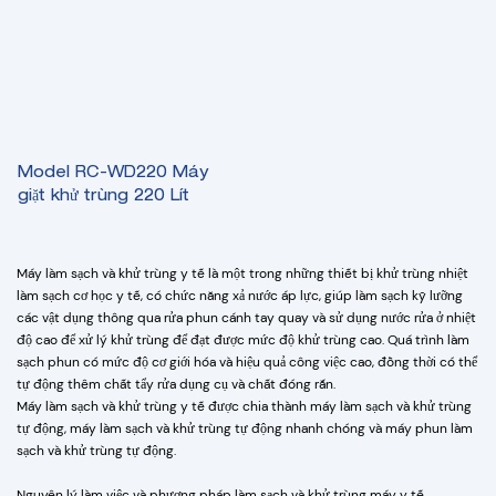
Model RC-WD220 Máy
giặt khử trùng 220 Lít
Máy làm sạch và khử trùng y tế là một trong những thiết bị khử trùng nhiệt
làm sạch cơ học y tế, có chức năng xả nước áp lực, giúp làm sạch kỹ lưỡng
các vật dụng thông qua rửa phun cánh tay quay và sử dụng nước rửa ở nhiệt
độ cao để xử lý khử trùng để đạt được mức độ khử trùng cao. Quá trình làm
sạch phun có mức độ cơ giới hóa và hiệu quả công việc cao, đồng thời có thể
tự động thêm chất tẩy rửa dụng cụ và chất đóng rắn.
Máy làm sạch và khử trùng y tế được chia thành máy làm sạch và khử trùng
tự động, máy làm sạch và khử trùng tự động nhanh chóng và máy phun làm
sạch và khử trùng tự động.
Nguyên lý làm việc và phương pháp làm sạch và khử trùng máy y tế