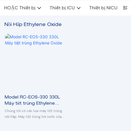
HOẶC Thiết bị
Thiết bị ICU
Thiết bị NICU
Nồi Hấp Ethylene Oxide
Model RC-EOS-330 330L
Máy tiệt trùng Ethylene
Oxide
Chúng tôi có các loại máy tiệt trùng
nồi hấp. Máy tiệt trùng hơi nước của
chúng tôi là một thiết bị an toàn và
đáng tin cậy với chương trình điều