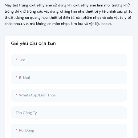
khiển tự động. Nó được làm bằng vỏ,
Máy tiệt trùng oxit ethylene sử dụng khí oxit ethylene làm môi trường khử
phòng khử trùng, máy tạo hơi nước,
trùng để khử trùng các vật dụng, chẳng hạn như thiết bị y tế chính xác phẫu
hệ thống đường ống và hệ thống
thuật, dụng cụ quang học, thiết bị điện tử, sản phẩm nhựa và các vật tư y tế
điều khiển. Nó có những ưu điểm rất
khác nhau, v.v., mà không ăn mòn nhựa, kim loại và vật liệu cao su.
rõ ràng bao gồm hình dáng đẹp, vận
hành dễ dàng, sử dụng an toàn, tiết
kiệm năng lượng, bền, nhiều chức
Gửi yêu cầu của bạn
năng, làm nóng nhanh và kết quả
khử trùng hiệu quả. Sản phẩm là thiết
bị lý tưởng cho các cơ sở y tế và sức
Tên
khỏe, phòng thí nghiệm, nhà máy
dược phẩm, cơ sở lâm sàng, nghiên
cứu sinh học và công nghiệp thực
E-Mail
phẩm và các đơn vị khác để khử
trùng thiết bị y tế, băng gạc, dụng
WhatsApp/Điện Thoại
cụ thủy tinh, môi trường nuôi cấy
dung dịch, v.v.
Tên Công Ty
Nội Dung