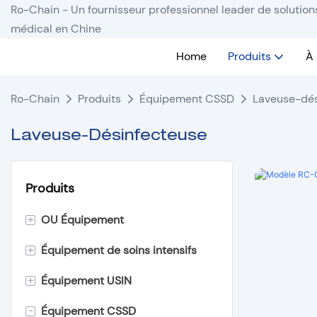
Ro-Chain - Un fournisseur professionnel leader de solutio
médical en Chine
Home
Produits
À
Ro-Chain
Produits
Équipement CSSD
Laveuse-dés
Laveuse-Désinfecteuse
Produits
+
OU Équipement
+
Équipement de soins intensifs
Éclairage sans ombre
+
Équipement USIN
Table d'opération
Lit d'hôpital
-
Équipement CSSD
Suspension de plafond
Civière d'hôpital
Incubateur pour nourrissons