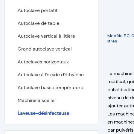
Machine d'aspiration
Meubles d'hôpital
Réchauffeur radiant pour bébé
Autoclave portatif
Appareil d'anesthésie
Unité de photothérapie infantile
Autoclave de table
Unité chirurgicale électrique
Tableau de mesure de la
Autoclave vertical à litière
Modèle RC-Q
litres
hauteur en bois
Machine de défibrillateur
Grand autoclave vertical
Muac
Autoclaves horizontaux
Pèse-bébé
La machine 
Autoclave à l'oxyde d'éthylène
médical, qui
Autoclave basse température
pulvérisatio
niveau de dé
Machine à sceller
ajouter aut
Laveuse-désinfecteuse
Les machine
en machines
par pulvéris