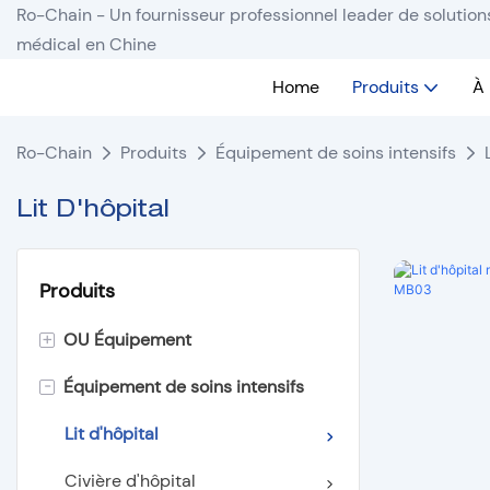
Ro-Chain - Un fournisseur professionnel leader de solutio
médical en Chine
Home
Produits
À
Ro-Chain
Produits
Équipement de soins intensifs
Lit D'hôpital
Produits
+
OU Équipement
-
Équipement de soins intensifs
Éclairage sans ombre
Table d'opération
Lit d'hôpital
Suspension de plafond
Civière d'hôpital