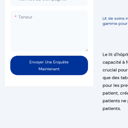
Machine à sceller
Laveuse-désinfecteuse
Teneur
Lit de soins 
gamme pour h
cinq fonction
Le lit d'hôp
capacité à f
Envoyer Une Enquête
Maintenant
crucial pour
que des tabl
pour les pre
patient, cr
patients ne 
patients.