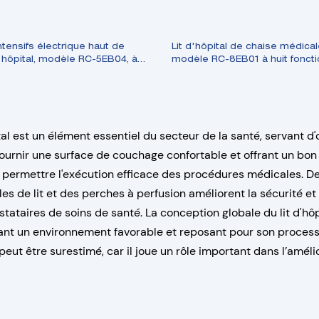
intensifs électrique haut de
Lit d'hôpital de chaise médical
ôpital, modèle RC-5EB04, à
modèle RC-8EB01 à huit fonct
s
ital est un élément essentiel du secteur de la santé, servant d
ournir une surface de couchage confortable et offrant un bon s
 permettre l'exécution efficace des procédures médicales. De p
es de lit et des perches à perfusion améliorent la sécurité et 
stataires de soins de santé. La conception globale du lit d'h
éant un environnement favorable et reposant pour son process
peut être surestimé, car il joue un rôle important dans l’amél