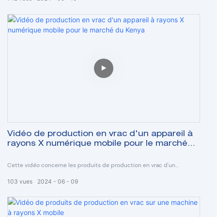
Modèle série SHO-MDR.
Vidéo de production en vrac d'un appareil à
rayons X numérique mobile pour le marché
du Kenya
Cette vidéo concerne les produits de production en vrac d'un
ensemble d'appareils à radiographie numérique médicaux mobiles,
103
vues
2024
06
09
destinés au marché kenyan.