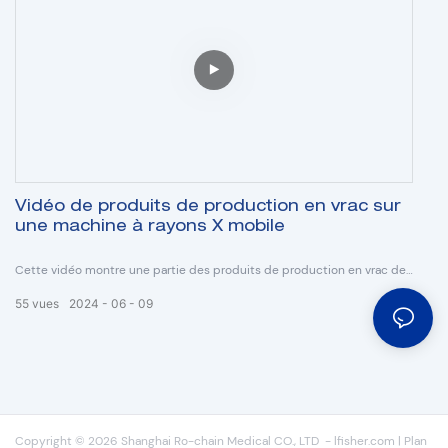
Vidéo de produits de production en vrac sur
une machine à rayons X mobile
Cette vidéo montre une partie des produits de production en vrac de
l'appareil à rayons X numérique mobile destinés au marché kenyan.
55
vues
2024
06
09
Copyright © 2026 Shanghai Ro-chain Medical CO., LTD
-
lfisher.com
|
Plan