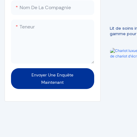
Autoclave basse température
Nom De La Compagnie
Machine à sceller
Laveuse-désinfecteuse
Teneur
Lit de soins 
gamme pour h
cinq fonction
Envoyer Une Enquête
Maintenant