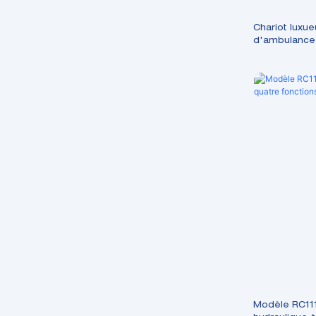
Chariot luxue
d'ambulance 
d'hôpital m
Modèle RC111-