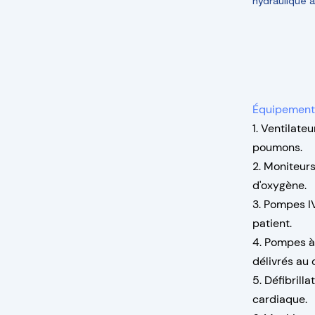
hydraulique à
Équipement 
1. Ventilate
poumons.
2. Moniteurs
d'oxygène.
3. Pompes I
patient.
4. Pompes à 
délivrés au 
5. Défibrill
cardiaque.