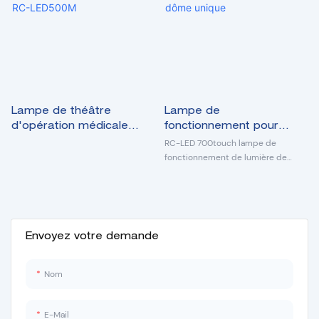
Lampe de théâtre
Lampe de
d'opération médicale
fonctionnement pour
mobile à dôme unique
plafond de théâtre,
RC-LED 700touch lampe de
tactile modèle RC-
modèle RC-LED700touch,
fonctionnement de lumière de
fonctionnement de théâtre de
LED500M
à dôme unique
plafond à dôme unique
Envoyez votre demande
Nom
E-Mail