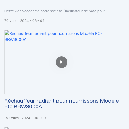
Cette vidéo concerne notre société, l'incubateur de base pour
nourrissons qui a juste la fonction de température de l'air, n'a pas de
70
vues
2024
06
09
fonction de température cutanée. C'est toujours celui qui se vend le
mieux sur chaque marché mondial.
Réchauffeur radiant pour nourrissons Modèle
RC-BRW3000A
152
vues
2024
06
09