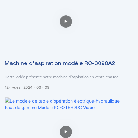
Il s'agit d'un design super fin en forme de fleur, d'une tête légère,
meilleure pour la circulation de l'air ; Ampoule Osram d'une durée de
vie de 5 000 heures ; température de couleur et mode endo réglables ;
De plus, leur bras d'équilibre en alliage de titane ne subit aucune
soudure et ne rouille jamais ; la focalisation de la lumière peut être
ajustée par la poignée stérile. Peut ajouter une caméra HD intégrée et
un système de surveillance si nécessaire.
Machine d'aspiration modèle RC-3090A2
Cette vidéo présente notre machine d'aspiration en vente chaude
modèle RC-3090A2.
124
vues
2024
06
09