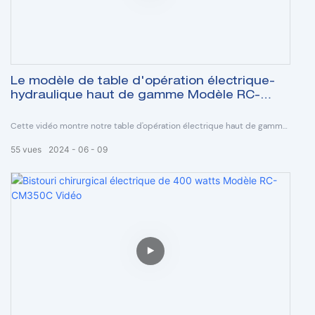
Le modèle de table d'opération électrique-
hydraulique haut de gamme Modèle RC-
OTEH99C Vidéo
Cette vidéo montre notre table d'opération électrique haut de gamme,
modèle RC-OTEH99C. Sa particularité est qu'elle a une "fonction zéro
55
vues
2024
06
09
repos".”et disposent d'une batterie de secours qui peut durer 10 jours,
ce point est très approprié pour certains pays à alimentation
électrique instable.