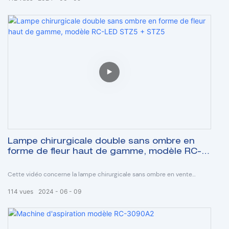
RC-DTR78+DTR78 est un éclairage chirurgical sans ombre à double
dôme haut de gamme, qui possède de très nombreuses fonctions
spéciales.:1
)
réglage de la température de couleur, 2)
Électrique & mise au point manuelle, 3)
Mode R11 (mode vert), 4)
indice de rendu des couleurs élevé adapté à la neurochirurgie, 5)
Lampe chirurgicale double sans ombre en
forme de fleur haut de gamme, modèle RC-
LED STZ5 + STZ5
Cette vidéo concerne la lampe chirurgicale sans ombre en vente
chaude, modèle RC-LED STZ5 + STZ5, elle convient à divers besoins
114
vues
2024
06
09
opérationnels, c'est un équipement d'éclairage chirurgical idéal super
moderne pour la salle d'opération de l'hôpital.