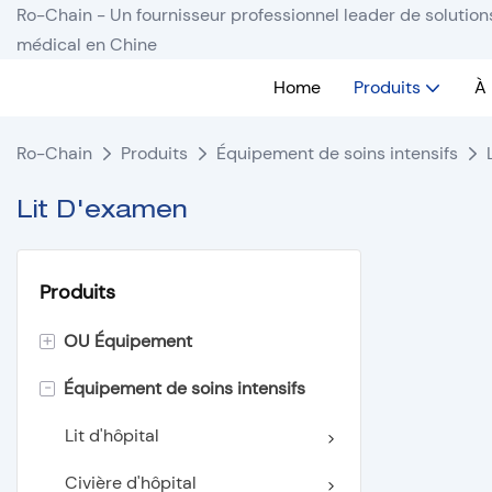
Ro-Chain - Un fournisseur professionnel leader de solutio
médical en Chine
Home
Produits
À
Ro-Chain
Produits
Équipement de soins intensifs
Lit D'examen
Produits
+
OU Équipement
-
Équipement de soins intensifs
Éclairage sans ombre
Table d'opération
Lit d'hôpital
Suspension de plafond
Civière d'hôpital