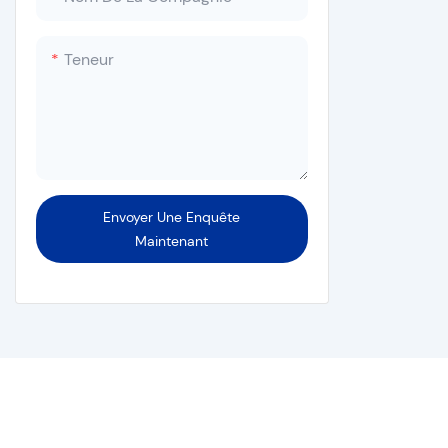
Machine à sceller
Laveuse-désinfecteuse
Teneur
Envoyer Une Enquête
Maintenant