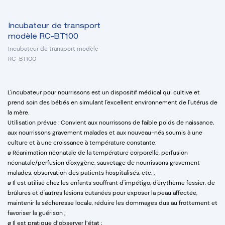
Incubateur de transport
modèle RC-BT100
Incubateur de transport modèle
RC-BT100
L'incubateur pour nourrissons est un dispositif médical qui cultive et
prend soin des bébés en simulant l'excellent environnement de l'utérus de
la mère.
Utilisation prévue : Convient aux nourrissons de faible poids de naissance,
aux nourrissons gravement malades et aux nouveau-nés soumis à une
culture et à une croissance à température constante.
ø Réanimation néonatale de la température corporelle, perfusion
néonatale/perfusion d'oxygène, sauvetage de nourrissons gravement
malades, observation des patients hospitalisés, etc. ;
ø Il est utilisé chez les enfants souffrant d'impétigo, d'érythème fessier, de
brûlures et d'autres lésions cutanées pour exposer la peau affectée,
maintenir la sécheresse locale, réduire les dommages dus au frottement et
favoriser la guérison ;
ø Il est pratique d’observer l’état ;