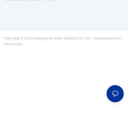
Telif hakkı © 2024 Shanghai Ro-chain Medical CO., LTD
-
cankurtaran.com
|
site haritası