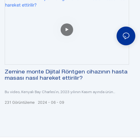
Zemine monte Dijital Röntgen cihazının hasta
masası nasıl hareket ettirilir?
Bu video, Kenyalı Bay Charles'ın, 2023 yılının Kasım ayında ürün
kalitesini kontrol etmek için fabrikamıza gittiğinde yere monteli dijital
231
Görüntüleme
2024
06
09
röntgen makinesinin hasta masasını sorunsuz bir şekilde hareket
ettirdiğini gösteriyordu.