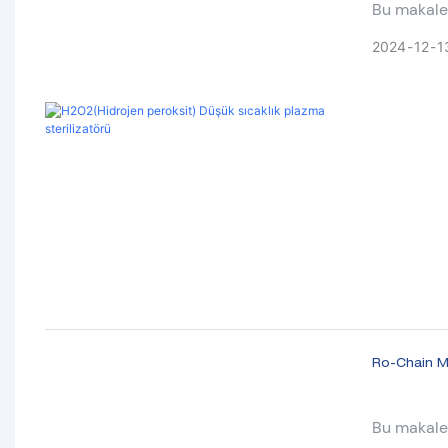
Bu makale
H2O2(Hidro
2024
12
1
Ro-Chain M
Bu makale Ro-Chain'in