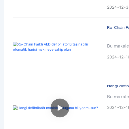
arasındaki f
2024
12
3
Ro-Chain Fa
Bu makale 
otomatik h
2024
12
1
makine.
Hangi defib
Bu makale "
2024
12
1