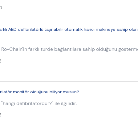
arkla ilgilidir.
0
rklı AED defibrilatörlü taşınabilir otomatik harici makineye sahip olun
Ro-Chain'in farklı türde bağlantılara sahip olduğunu gösterm
arici defibrilatör
6
rilatör monitör olduğunu biliyor musun?
hangi defibrilatördür?" ile ilgilidir.
6