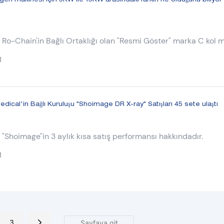
tgen makinesi için 5KW ile 15KW arasındaki farkın ne olduğunu biliyor
Ro-Chain'in Bağlı Ortaklığı olan "Resmi Göster" marka C kol 
r.
1
dical'in Bağlı Kuruluşu "Shoimage DR X-ray" Satışları 45 sete ulaştı
"Shoimage"in 3 aylık kısa satış performansı hakkındadır.
1
3