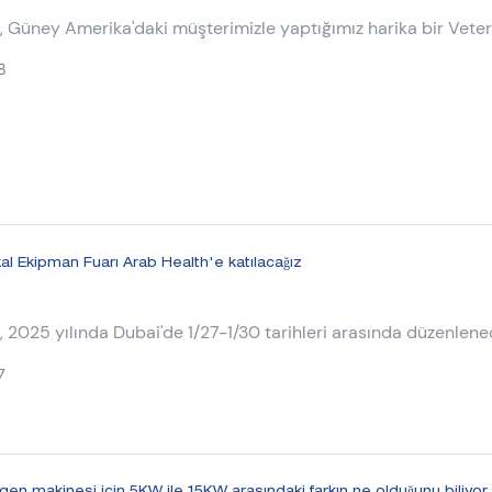
 Güney Amerika'daki müşterimizle yaptığımız harika bir Veter
ntgen makinesi tartışması hakkındadır.
8
l Ekipman Fuarı Arab Health'e katılacağız
 2025 yılında Dubai'de 1/27-1/30 tarihleri ​​arasında düzenlen
 Ekipman Sergisi Arap Sağlığı hakkındadır.
7