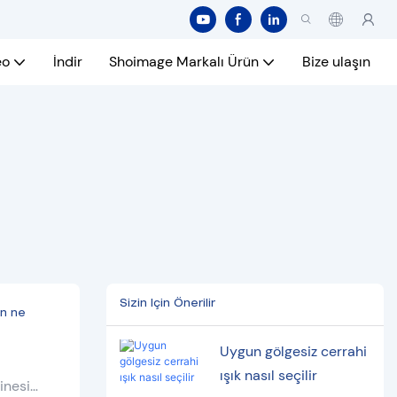
eo
İndir
Shoimage Markalı Ürün
Bize ulaşın
Sizin Için Önerilir
ın ne
Uygun gölgesiz cerrahi
ışık nasıl seçilir
inesi