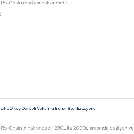
 Ro-Chain markası hakkındadır
jen peroksit) Düşük sıcaklık plazma sterilizatörü.
3
arka Dikey Darbeli Vakumlu Buhar Sterilizasyonu
 hakkındadır 250L ila 2000L arasında değişen yüksek