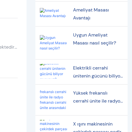
Ameliyat Masası
Avantajı
Uygun Ameliyat
Masası nasıl seçilir?
ektedir.
Elektrikli cerrahi
ünitenin gücünü biliyor
musunuz?
Yüksek frekanslı
cerrahi ünite ile radyo
frekanslı cerrahi ünite
arasındaki fark
X ışını makinesinin
çekirdek parçası nedir