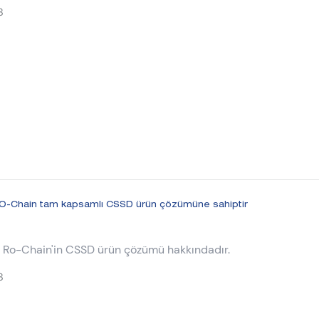
 buhar darbeli vakum sterilizatörü.
3
O-Chain tam kapsamlı CSSD ürün çözümüne sahiptir
 Ro-Chain'in CSSD ürün çözümü hakkındadır.
3