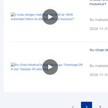
C kollu rön
musunuz?
Bu makale 
hakkındadı
2024
11
0
Ro-Chain Me
Bu makale 
2024
11
0
1
2