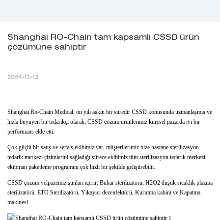
Shanghai RO-Chain tam kapsamlı CSSD ürün 
çözümüne sahiptir
2024-12-13
Shanghai Ro-Chain Medical, on yılı aşkın bir süredir CSSD konusunda uzmanlaşmış ve
hızla büyüyen bir tedarikçi olarak, CSSD çözüm ürünlerimiz küresel pazarda iyi bir
performans elde etti.
Çok güçlü bir satış ve servis ekibimiz var, müşterilerimiz bize hastane sterilizasyon
tedarik merkezi çizimlerini sağladığı sürece ekibimiz tüm sterilizasyon tedarik merkezi
ekipman paketleme programını çok hızlı bir şekilde geliştirebilir.
CSSD çözüm yelpazemiz şunları içerir: Buhar sterilizatörü, H2O2 düşük sıcaklık plazma
sterilizatörü, ETO Sterilizatörü, Yıkayıcı dezenfektörü, Kurutma kabini ve Kapatma
makinesi.