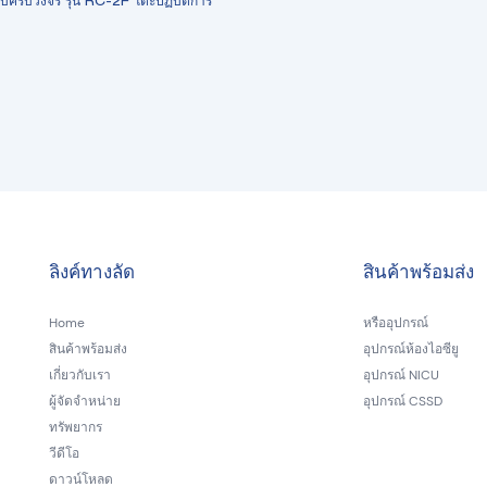
บบครบวงจร รุ่น RC-2F โต๊ะปฏิบัติการ
ลิงค์ทางลัด
สินค้าพร้อมส่ง
Home
หรืออุปกรณ์
สินค้าพร้อมส่ง
อุปกรณ์ห้องไอซียู
เกี่ยวกับเรา
อุปกรณ์ NICU
ผู้จัดจำหน่าย
อุปกรณ์ CSSD
ทรัพยากร
วีดีโอ
ดาวน์โหลด