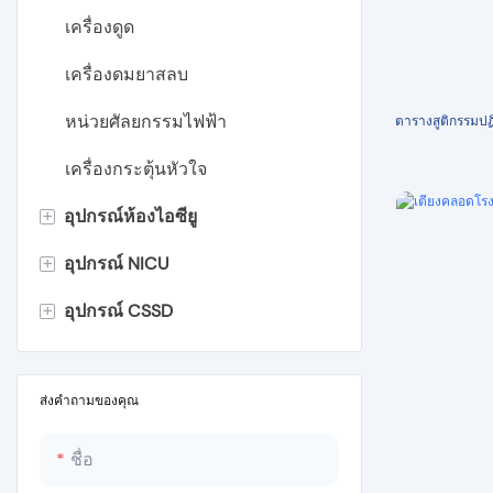
เครื่องดูด
เครื่องดมยาสลบ
หน่วยศัลยกรรมไฟฟ้า
ตารางสูติกรรมป
เครื่องกระตุ้นหัวใจ
+
อุปกรณ์ห้องไอซียู
+
อุปกรณ์ NICU
เตียงโรงพยาบาล
+
อุปกรณ์ CSSD
เปลหามโรงพยาบาล
ตู้อบทารก
เฟอร์นิเจอร์โรงพยาบาล
เครื่องอุ่น Radiant สำหรับทารก
หม้อนึ่งความดันแบบพกพา
หน่วยส่องไฟทารก
เครื่องนึ่งฆ่าเชื้อแบบตั้งโต๊ะ
ส่งคำถามของคุณ
Wooden Height Measuring
เครื่องนึ่งฆ่าเชื้อแนวตั้งแบบครอก
ชื่อ
Board