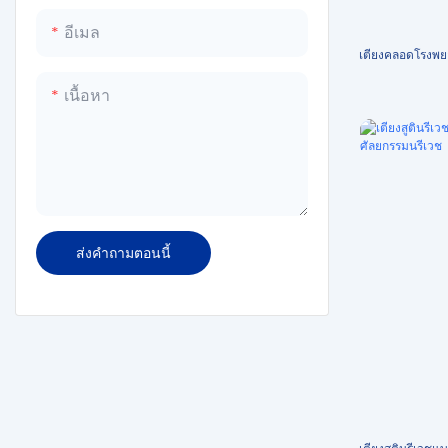
เครื่องนึ่งฆ่าเชื้อแนวตั้งขนาดใหญ่
อีเมล
มวก
หม้อนึ่งความดันแนวนอน
เตียงคลอดโรงพย
เครื่องชั่งทารก
เครื่องนึ่งเอทิลีนออกไซด์
เนื้อหา
หม้อนึ่งความดันอุณหภูมิต่ำ
เครื่องซีล
เครื่องฆ่าเชื้อเครื่องซักผ้า
ส่งคำถามตอนนี้