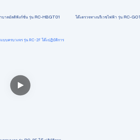
าบาลมัลติฟังก์ชั่น รุ่น RC-HBGT01
โต๊ะตรวจทางนรีเวชไฟฟ้า รุ่น RC-