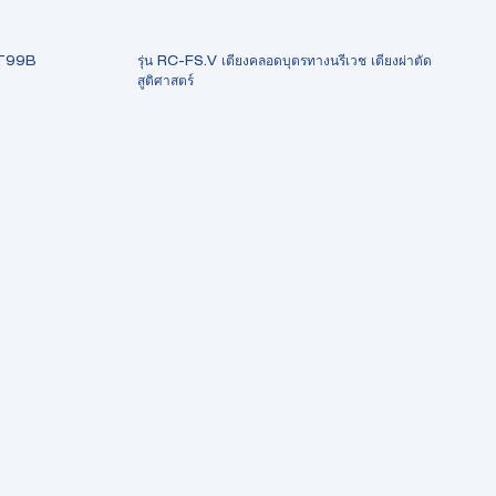
GOT99B
รุ่น RC-FS.V เตียงคลอดบุตรทางนรีเวช เตียงผ่าตัด
สูติศาสตร์