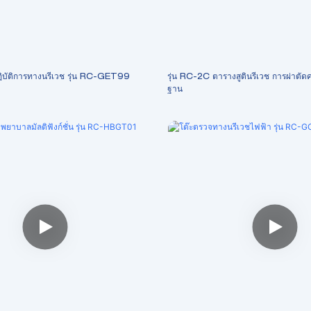
ฏิบัติการทางนรีเวช รุ่น RC-GET99
รุ่น RC-2C ตารางสูตินรีเวช การผ่าตัดค
ฐาน