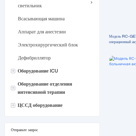
светильник
Всасывающая машина
Аппарат для анестезии
Модель RC-GET
операционный ак
Электрохирургический блок
Дефибриллятор
+
Оборудование ICU
Оборудование отделения
Больничная койка
+
интенсивной терапии
Больничные носилки
+
ЦССД оборудование
Инкубатор для младенцев
Мебель больницы
Детская лучистая грелка
Портативный автоклав
Отделение детской фототерапии
Настольный автоклав
Отправьте запрос