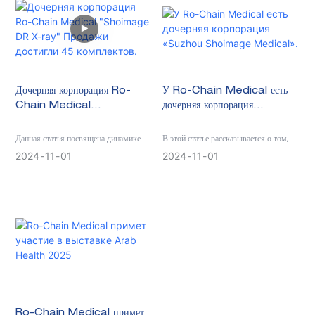
Дочерняя корпорация Ro-
У Ro-Chain Medical есть
Chain Medical
дочерняя корпорация
"Shoimage DR X-ray"
«Suzhou Shoimage
Продажи достигли 45
Medical».
Данная статья посвящена динамике
В этой статье рассказывается о том,
комплектов.
продаж «Шоимаге» за короткие 3
как компания Shanghai Ro-Chain
2024
11
01
2024
11
01
месяца.
Medical основала дочернюю
корпорацию - Suzhou Shoimage
Medical.
Ro-Chain Medical примет