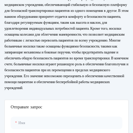
медицинском учреждении, обеспечивающий стабильную и безопасную платформу
для безопасной транспортировки пациентов из одного помещения в другое. В этом
важном оборудовании приоритет отдается комфорту и безопасности пациента,
благодаря регулируемым функциям, таким как высота и наклон, для
удовлетворения индивидуальных потребностей пациента. Кроме того, носилки
оснащены колесами для облегчения маневренности, что позволяет медицинским
работникам с легкостью перевозить пациентов по всему учреждению. Многие
больничные носилки также оснащены функциями безопасности, такими как
запирающие механизмы и боковые поручни, чтобы предотвратить падение и
обеспечить общую безопасность пациентов во время транспортировки. В конечном
счете, больничные носилки играют решающую роль в обеспечении благополучия и
безопасности пациентов при их перемещении в пределах медицинского
учреждения. Его значение невозможно переоценить в обеспечении качественной
помощи пациентам и обеспечении бесперебойной работы медицинских
учреждений.
Отправьте запрос
Имя