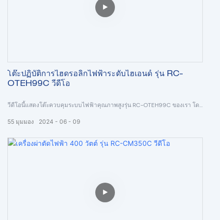
โต๊ะปฏิบัติการไฮดรอลิกไฟฟ้าระดับไฮเอนด์ รุ่น RC-
OTEH99C วีดีโอ
วีดีโอนี้แสดงโต๊ะควบคุมระบบไฟฟ้าคุณภาพสูงรุ่น RC-OTEH99C ของเรา โดย
มีฟังก์ชันพิเศษคือมี "ฟังก์ชัน Zero rest"”และมีแบตเตอรี่สำรองใช้งานได้นาน 10
55
มุมมอง
2024
06
09
วัน จุดนี้เหมาะมากสำหรับบางประเทศที่ไม่เสถียรด้านพลังงาน