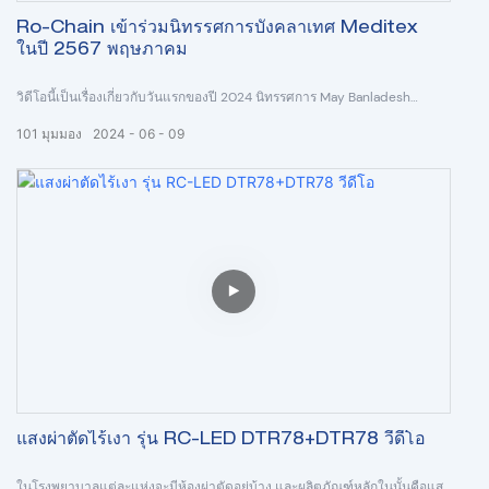
Ro-Chain เข้าร่วมนิทรรศการบังคลาเทศ Meditex
ในปี 2567 พฤษภาคม
วิดีโอนี้เป็นเรื่องเกี่ยวกับวันแรกของปี 2024 นิทรรศการ May Banladesh
Meditex ซึ่งจัดขึ้นในช่วง 2024.05.09--2024.05.11 ในครั้งนี้ เราจัดแสดงหนึ่ง
101
มุมมอง
2024
06
09
ในกลุ่มผลิตภัณฑ์หลักของเราเป็นหลัก ---กลุ่มผลิตภัณฑ์ Image DR ซึ่งประกอบ
ด้วยเครื่องเอ็กซเรย์ดิจิทัลแบบพกพา เครื่องเอ็กซเรย์ดิจิทัลแบบเคลื่อนที่ เครื่อง
เอ็กซเรย์ดิจิทัลแบบติดตั้งบนพื้น FPD C am ด้วยการสื่อสารอย่างใกล้ชิดสามวัน
กับผู้จัดจำหน่าย/ผู้เยี่ยมชมในพื้นที่ของบังกลาเทศ เราได้เรียนรู้อย่างลึกซึ้งเกี่ยว
กับตลาดท้องถิ่นและจะดำเนินการอย่างดีทีละขั้นตอน
แสงผ่าตัดไร้เงา รุ่น RC-LED DTR78+DTR78 วีดีโอ
ในโรงพยาบาลแต่ละแห่งจะมีห้องผ่าตัดอยู่บ้าง และผลิตภัณฑ์หลักในนั้นคือแสง