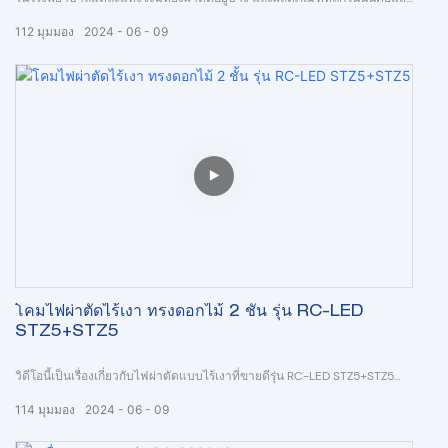
ผ่าตัดแบบไร้เงา รุ่น RC-DTR78+DTR78 คือไฟผ่าตัดแบบโดมสองชั้นระดับไฮ
112
มุมมอง
2024
06
09
เอนด์แบบไร้เงา ซึ่งมีฟังก์ชันพิเศษบางอย่างมาก:1
)
การปรับอุณหภูมิสี 2)
ไฟฟ้า & โฟกัสแบบแมนนวล 3)
โหมด R11 (โหมดสีเขียว) ,4)
ดัชนีการเรนเดอร์สีสูงเหมาะสำหรับการผ่าตัดระบบประสาท 5)
โหมด R9 (ดัชนีการแสดงผลสีแดง)
โคมไฟผ่าตัดไร้เงา ทรงดอกไม้ 2 ชั้น รุ่น RC-LED
STZ5+STZ5
วิดีโอนี้เป็นเรื่องเกี่ยวกับไฟผ่าตัดแบบไร้เงาที่ขายดีรุ่น RC-LED STZ5+STZ5
เหมาะสำหรับความต้องการใช้งานที่หลากหลาย เป็นอุปกรณ์ให้แสงสว่างใน
114
มุมมอง
2024
06
09
การผ่าตัดในอุดมคติที่ทันสมัยที่สุดสำหรับห้องผ่าตัดในโรงพยาบาล