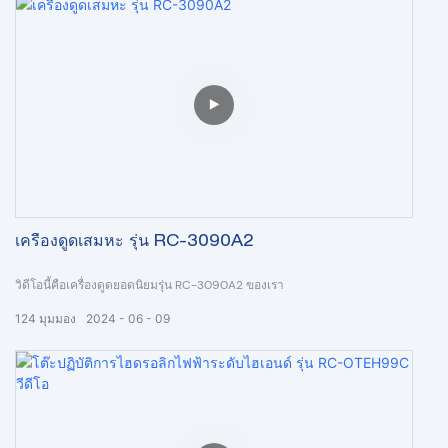
เป็นรูปทรงดอกไม้บางเฉียบ หัวเบา ดีกว่าสำหรับการไหลของอากาศ หลอดไฟ
Osram อายุการใช้งาน 5,000 ชั่วโมง; อุณหภูมิสีที่ปรับได้และโหมดเอนโด
แขนสมดุลโลหะผสมไทเทเนียมไม่มีการเชื่อมใด ๆ ไม่เคยเกิดสนิม สามารถปรับ
โฟกัสแสงได้ด้วยที่จับที่ปลอดเชื้อ สามารถเพิ่มกล้อง HD ในตัวและระบบจอภาพ
ได้หากต้องการ
เครื่องดูดเสมหะ รุ่น RC-3090A2
วิดีโอนี้คือเครื่องดูดยอดนิยมรุ่น RC-3090A2 ของเรา
124
มุมมอง
2024
06
09