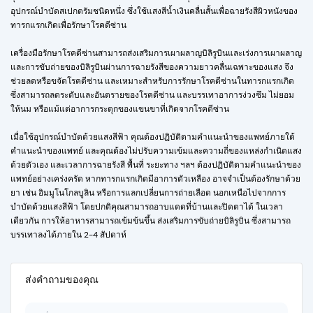
อุปกรณ์บำบัดสเปกตรัมชนิดหนึ่ง ซึ่งใช้แสงสีน้ำเงินคลื่นสั้นเพื่อฉายรังสีผิวหนังของ
ทารกแรกเกิดเพื่อรักษาโรคดีซ่าน
เครื่องมือรักษาโรคดีซ่านสามารถส่งเสริมการเผาผลาญบิลิรูบินและเร่งการเผาผลาญ
และการขับถ่ายของบิลิรูบินผ่านการฉายรังสีของความยาวคลื่นเฉพาะของแสง จึง
ช่วยลดหรือขจัดโรคดีซ่าน และเหมาะสำหรับการรักษาโรคดีซ่านในทารกแรกเกิด
ซึ่งสามารถลดระดับและอันตรายของโรคดีซ่าน และบรรเทาอาการง่วงซึม ไม่ยอม
ให้นม หรือแม้แต่อาการกระตุกของแขนขาที่เกิดจากโรคดีซ่าน
เมื่อใช้อุปกรณ์บำบัดด้วยแสงสีฟ้า คุณต้องปฏิบัติตามคำแนะนำของแพทย์ภายใต้
คำแนะนำของแพทย์ และคุณต้องไม่ปรับความเข้มและความถี่ของแหล่งกำเนิดแสง
ด้วยตัวเอง และเวลาการฉายรังสี พื้นที่ ระยะทาง ฯลฯ ต้องปฏิบัติตามคำแนะนำของ
แพทย์อย่างเคร่งครัด หากทารกแรกเกิดมีอาการตัวเหลือง อาจจำเป็นต้องรักษาด้วย
ยา เช่น อิมมูโนโกลบูลิน หรือการแลกเปลี่ยนการถ่ายเลือด นอกเหนือไปจากการ
บำบัดด้วยแสงสีฟ้า โดยปกติคุณสามารถอาบแดดที่บ้านและปิดตาได้ ในเวลา
เดียวกัน การให้อาหารสามารถเข้มข้นขึ้น ส่งเสริมการขับถ่ายบิลิรูบิน ซึ่งสามารถ
บรรเทาลงได้ภายใน 2-4 สัปดาห์
ส่งคำถามของคุณ