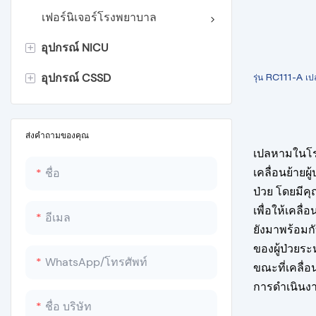
เครื่องดูด
เฟอร์นิเจอร์โรงพยาบาล
+
อุปกรณ์ NICU
เครื่องดมยาสลบ
+
อุปกรณ์ CSSD
หน่วยศัลยกรรมไฟฟ้า
ตู้อบทารก
รุ่น RC111-A เป
เครื่องกระตุ้นหัวใจ
เครื่องอุ่น Radiant สำหรับทารก
หม้อนึ่งความดันแบบพกพา
หน่วยส่องไฟทารก
เครื่องนึ่งฆ่าเชื้อแบบตั้งโต๊ะ
ส่งคำถามของคุณ
เปลหามในโรง
Wooden Height Measuring
เครื่องนึ่งฆ่าเชื้อแนวตั้งแบบครอก
เคลื่อนย้ายผ
ชื่อ
Board
ป่วย โดยมีคุ
เครื่องนึ่งฆ่าเชื้อแนวตั้งขนาดใหญ่
เพื่อให้เคลื
อีเมล
มวก
ยังมาพร้อมก
หม้อนึ่งความดันแนวนอน
ของผู้ป่วยร
เครื่องชั่งทารก
เครื่องนึ่งเอทิลีนออกไซด์
WhatsApp/โทรศัพท์
ขณะที่เคลื่
การดำเนินง
หม้อนึ่งความดันอุณหภูมิต่ำ
ชื่อ บริษัท