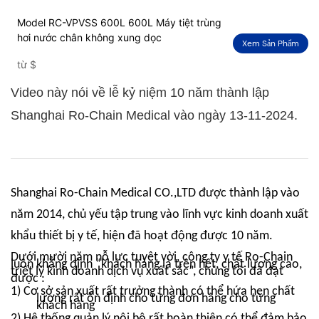
Model RC-VPVSS 600L 600L Máy tiệt trùng
hơi nước chân không xung dọc
Xem Sản Phẩm
từ
$
Video này nói về lễ kỷ niệm 10 năm thành lập
Shanghai Ro-Chain Medical vào ngày 13-11-2024.
Shanghai Ro-Chain Medical CO.,LTD được thành lập vào
năm 2014, chủ yếu tập trung vào lĩnh vực kinh doanh xuất
khẩu thiết bị y tế, hiện đã hoạt động được 10 năm.
Dưới mười năm nỗ lực tuyệt vời, công ty y tế Ro-Chain
luôn khẳng định “khách hàng là trên hết, chất lượng cao,
triết lý kinh doanh dịch vụ xuất sắc”,
chúng tôi đã đạt
được :
1) Cơ sở sản xuất rất trưởng thành có thể hứa hẹn chất
lượng rất ổn định cho từng đơn hàng cho từng
khách hàng
2) Hệ thống quản lý nội bộ rất hoàn thiện có thể đảm bảo