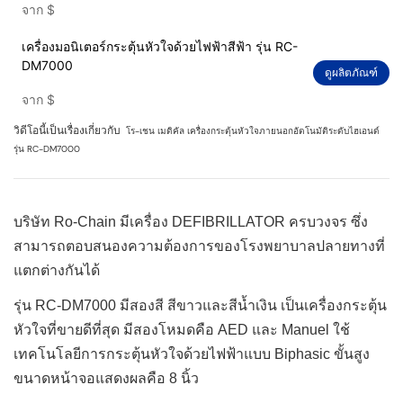
จาก
$
เครื่องมอนิเตอร์กระตุ้นหัวใจด้วยไฟฟ้าสีฟ้า รุ่น RC-
DM7000
ดูผลิตภัณฑ์
จาก
$
วิดีโอนี้เป็นเรื่องเกี่ยวกับ
โร-เชน เมดิคัล
เครื่องกระตุ้นหัวใจภายนอกอัตโนมัติระดับไฮเอนด์
รุ่น RC-DM7000
บริษัท Ro-Chain มีเครื่อง DEFIBRILLATOR ครบวงจร ซึ่ง
สามารถตอบสนองความต้องการของโรงพยาบาลปลายทางที่
แตกต่างกันได้
รุ่น RC-DM7000 มีสองสี สีขาวและสีน้ำเงิน เป็นเครื่องกระตุ้น
หัวใจที่ขายดีที่สุด มีสองโหมดคือ AED และ Manuel ใช้
เทคโนโลยีการกระตุ้นหัวใจด้วยไฟฟ้าแบบ Biphasic ขั้นสูง
ขนาดหน้าจอแสดงผลคือ 8 นิ้ว