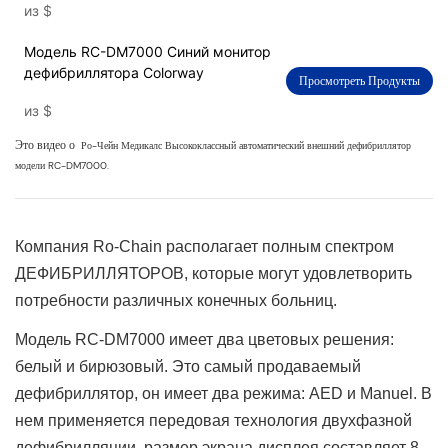
из
$
Модель RC-DM7000 Синий монитор
дефибриллятора Colorway
Просмотреть Продукты
из
$
Это видео о
Ро-Чейн Медикалс
Высококлассный автоматический внешний дефибриллятор
модели RC-DM7000.
Компания Ro-Chain располагает полным спектром
ДЕФИБРИЛЛЯТОРОВ, которые могут удовлетворить
потребности различных конечных больниц.
Модель RC-DM7000 имеет два цветовых решения:
белый и бирюзовый. Это самый продаваемый
дефибриллятор, он имеет два режима: AED и Manuel. В
нем применяется передовая технология двухфазной
дефибрилляции, размер экрана дисплея составляет 8