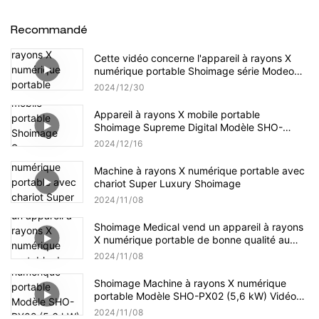
Recommandé
Cette vidéo concerne l'appareil à rayons X
numérique portable Shoimage série Modeo
SHO-PXU
2024
12
30
Appareil à rayons X mobile portable
Shoimage Supreme Digital Modèle SHO-
PXS01
2024
12
16
Machine à rayons X numérique portable avec
chariot Super Luxury Shoimage
2024
11
08
Shoimage Medical vend un appareil à rayons
X numérique portable de bonne qualité au
Laos
2024
11
08
Shoimage Machine à rayons X numérique
portable Modèle SHO-PX02 (5,6 kW) Vidéo
de production en vrac
2024
11
08