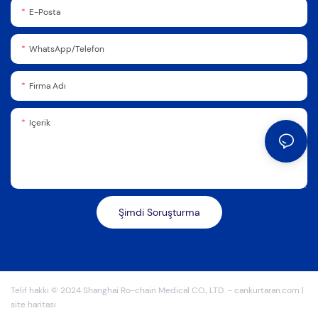
E-Posta
WhatsApp/Telefon
Firma Adı
Içerik
Şimdi Soruşturma
Telif hakkı © 2024 Shanghai Ro-chain Medical CO., LTD
-
cankurtaran.com
|
site haritası