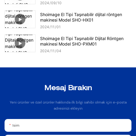
2024
09
10
Shoimage El Tipi Taşınabilir dijital röntgen
makinesi Model SHO-HX01
2024
11
01
Shoimage El Tipi Taşınabilir Dijital Röntgen
makinesi Model SHO-PXM01
2024
11
04
Mesaj Bırakın
Yeni ürünler ve özel ürünler hakkında ilk bilgi sahibi olmak için e-posta
adresinizi ekleyin
Isim