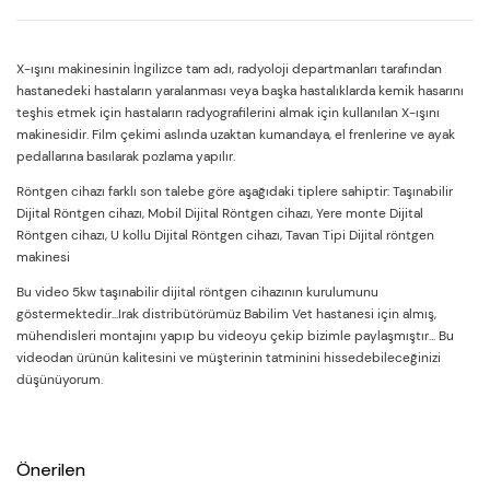
X-ışını makinesinin İngilizce tam adı, radyoloji departmanları tarafından
hastanedeki hastaların yaralanması veya başka hastalıklarda kemik hasarını
teşhis etmek için hastaların radyografilerini almak için kullanılan X-ışını
makinesidir. Film çekimi aslında uzaktan kumandaya, el frenlerine ve ayak
pedallarına basılarak pozlama yapılır.
Röntgen cihazı farklı son talebe göre aşağıdaki tiplere sahiptir: Taşınabilir
Dijital Röntgen cihazı, Mobil Dijital Röntgen cihazı, Yere monte Dijital
Röntgen cihazı, U kollu Dijital Röntgen cihazı, Tavan Tipi Dijital röntgen
makinesi
Bu video 5kw taşınabilir dijital röntgen cihazının kurulumunu
göstermektedir...Irak distribütörümüz Babilim Vet hastanesi için almış,
mühendisleri montajını yapıp bu videoyu çekip bizimle paylaşmıştır... Bu
videodan ürünün kalitesini ve müşterinin tatminini hissedebileceğinizi
düşünüyorum.
Önerilen