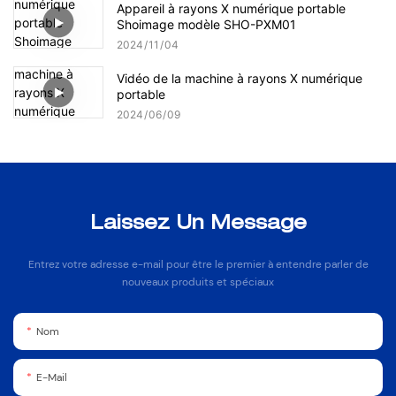
Appareil à rayons X numérique portable
Shoimage modèle SHO-PXM01
2024
11
04
Vidéo de la machine à rayons X numérique
portable
2024
06
09
Laissez Un Message
Entrez votre adresse e-mail pour être le premier à entendre parler de
nouveaux produits et spéciaux
Nom
E-Mail