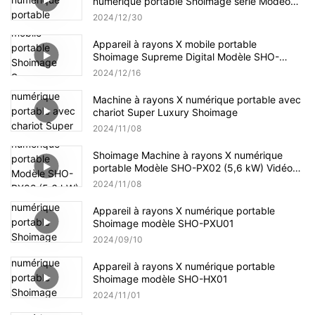
numérique portable Shoimage série Modeo
SHO-PXU
2024
12
30
Appareil à rayons X mobile portable
Shoimage Supreme Digital Modèle SHO-
PXS01
2024
12
16
Machine à rayons X numérique portable avec
chariot Super Luxury Shoimage
2024
11
08
Shoimage Machine à rayons X numérique
portable Modèle SHO-PX02 (5,6 kW) Vidéo
de production en vrac
2024
11
08
Appareil à rayons X numérique portable
Shoimage modèle SHO-PXU01
2024
09
10
Appareil à rayons X numérique portable
Shoimage modèle SHO-HX01
2024
11
01