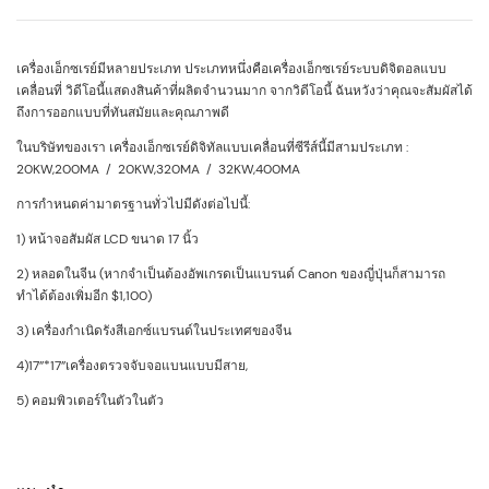
เครื่องเอ็กซเรย์มีหลายประเภท ประเภทหนึ่งคือเครื่องเอ็กซเรย์ระบบดิจิตอลแบบ
เคลื่อนที่ วิดีโอนี้แสดงสินค้าที่ผลิตจำนวนมาก จากวิดีโอนี้ ฉันหวังว่าคุณจะสัมผัสได้
ถึงการออกแบบที่ทันสมัยและคุณภาพดี
ในบริษัทของเรา เครื่องเอ็กซเรย์ดิจิทัลแบบเคลื่อนที่ซีรีส์นี้มีสามประเภท :
20KW,200MA / 20KW,320MA / 32KW,400MA
การกำหนดค่ามาตรฐานทั่วไปมีดังต่อไปนี้:
1) หน้าจอสัมผัส LCD ขนาด 17 นิ้ว
2) หลอดในจีน (หากจำเป็นต้องอัพเกรดเป็นแบรนด์ Canon ของญี่ปุ่นก็สามารถ
ทำได้ต้องเพิ่มอีก $1,100)
3) เครื่องกำเนิดรังสีเอกซ์แบรนด์ในประเทศของจีน
4)17”*17”เครื่องตรวจจับจอแบนแบบมีสาย,
5) คอมพิวเตอร์ในตัวในตัว