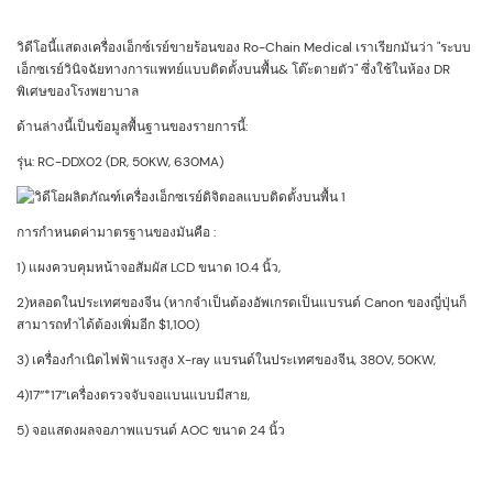
วิดีโอนี้แสดงเครื่องเอ็กซ์เรย์ขายร้อนของ Ro-Chain Medical เราเรียกมันว่า "ระบบ
เอ็กซเรย์วินิจฉัยทางการแพทย์แบบติดตั้งบนพื้น& โต๊ะตายตัว" ซึ่งใช้ในห้อง DR
พิเศษของโรงพยาบาล
ด้านล่างนี้เป็นข้อมูลพื้นฐานของรายการนี้:
รุ่น: RC-DDX02 (DR, 50KW, 630MA)
การกำหนดค่ามาตรฐานของมันคือ :
1) แผงควบคุมหน้าจอสัมผัส LCD ขนาด 10.4 นิ้ว,
2)หลอดในประเทศของจีน (หากจำเป็นต้องอัพเกรดเป็นแบรนด์ Canon ของญี่ปุ่นก็
สามารถทำได้ต้องเพิ่มอีก $1,100)
3) เครื่องกำเนิดไฟฟ้าแรงสูง X-ray แบรนด์ในประเทศของจีน, 380V, 50KW,
4)17”*17”เครื่องตรวจจับจอแบนแบบมีสาย,
5) จอแสดงผลจอภาพแบรนด์ AOC ขนาด 24 นิ้ว