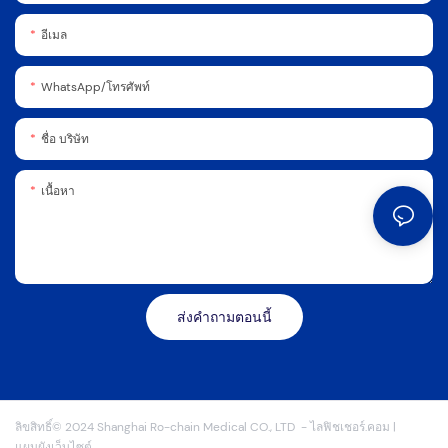
อีเมล
WhatsApp/โทรศัพท์
ชื่อ บริษัท
เนื้อหา
ส่งคำถามตอนนี้
ลิขสิทธิ์© 2024 Shanghai Ro-chain Medical CO., LTD
-
ไลฟิชเชอร์.คอม
|
แผนผังเว็บไซต์