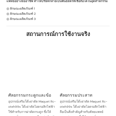
แพทย์อย่างมืออาชีพ ทำให้บริษัทกลายเป็นพันธมิตรที่เชื่อถือได้ในอุตสาหกรรม
◎ ลักษณะผลิตภัณฑ์ 1
◎ ลักษณะผลิตภัณฑ์ 2
◎ ลักษณะผลิตภัณฑ์ 3
สถานการณ์การใช้งานจริง
ศัลยกรรมกระดูกและข้อ
ศัลยกรรมประสาท
อุปกรณ์เสริมโต๊ะผ่าตัด Maquet Rc-
อุปกรณ์เสริมโต๊ะผ่าตัด Maquet Rc-
oteh99s โต๊ะผ่าตัดไฮดรอลิกไฟฟ้า
oteh99s โต๊ะผ่าตัดไฮดรอลิกไฟฟ้า
ใช้สำหรับการผ่าตัดกระดูก ซึ่งให้
ถือเป็นสิ่งสำคัญสำหรับศัลยแพทย์