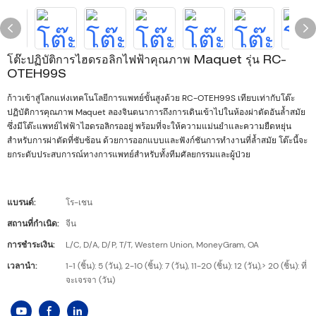
โต๊ะปฏิบัติการไฮดรอลิกไฟฟ้าคุณภาพ Maquet รุ่น RC-
OTEH99S
ก้าวเข้าสู่โลกแห่งเทคโนโลยีการแพทย์ขั้นสูงด้วย RC-OTEH99S เทียบเท่ากับโต๊ะ
ปฏิบัติการคุณภาพ Maquet ลองจินตนาการถึงการเดินเข้าไปในห้องผ่าตัดอันล้ำสมัย
ซึ่งมีโต๊ะแพทย์ไฟฟ้าไฮดรอลิกรออยู่ พร้อมที่จะให้ความแม่นยำและความยืดหยุ่น
สำหรับการผ่าตัดที่ซับซ้อน ด้วยการออกแบบและฟังก์ชันการทำงานที่ล้ำสมัย โต๊ะนี้จะ
ยกระดับประสบการณ์ทางการแพทย์สำหรับทั้งทีมศัลยกรรมและผู้ป่วย
แบรนด์:
โร-เชน
สถานที่กำเนิด:
จีน
การชำระเงิน:
L/C, D/A, D/P, T/T, Western Union, MoneyGram, OA
เวลานำ:
1-1 (ชิ้น): 5 (วัน), 2-10 (ชิ้น): 7 (วัน), 11-20 (ชิ้น): 12 (วัน),> 20 (ชิ้น): ที่
จะเจรจา (วัน)