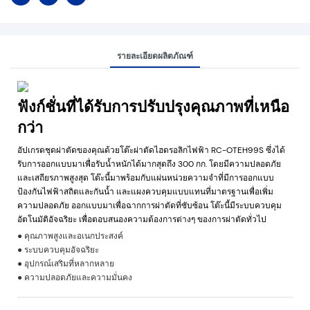
รายละเอียดผลิตภัณฑ์
ฟังก์ชั่นที่ได้รับการปรับปรุงคุณภาพที่เหนือ
กว่า
อัปเกรดชุดผ่าตัดของคุณด้วยโต๊ะผ่าตัดไฮดรอลิกไฟฟ้า RC-OTEH99S ซึ่งได้
รับการออกแบบมาเพื่อรับน้ำหนักได้มากสุดถึง 300 กก. โดยมีความปลอดภัย
และเสถียรภาพสูงสุด โต๊ะนี้มาพร้อมกับแผ่นหน่วยความจำที่มีการออกแบบ
ป้องกันไฟฟ้าสถิตและกันน้ำ และแผงควบคุมแบบแทนที่มาตรฐานเพื่อเพิ่ม
ความปลอดภัย ออกแบบมาเพื่อฉากการผ่าตัดที่ซับซ้อน โต๊ะนี้มีระบบควบคุม
อัตโนมัติอัจฉริยะ เพื่อตอบสนองความต้องการต่างๆ ของการผ่าตัดทั่วไป
● คุณภาพสูงและอเนกประสงค์
● ระบบควบคุมอัจฉริยะ
● อุปกรณ์เสริมที่หลากหลาย
● ความปลอดภัยและความมั่นคง