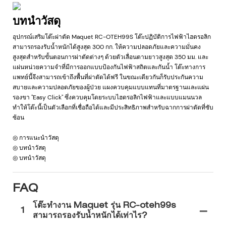
บทนำวัสดุ
อุปกรณ์เสริมโต๊ะผ่าตัด Maquet RC-OTEH99S โต๊ะปฏิบัติการไฟฟ้าไฮดรอลิก
สามารถรองรับน้ำหนักได้สูงสุด 300 กก. ให้ความปลอดภัยและความมั่นคง
สูงสุดสำหรับขั้นตอนการผ่าตัดต่างๆ ด้วยตัวเลื่อนตามยาวสูงสุด 350 มม. และ
แผ่นหน่วยความจำที่มีการออกแบบป้องกันไฟฟ้าสถิตและกันน้ำ โต๊ะทางการ
แพทย์นี้จึงสามารถเข้าถึงพื้นที่ผ่าตัดได้ฟรี ในขณะเดียวกันก็รับประกันความ
สบายและความปลอดภัยของผู้ป่วย แผงควบคุมแบบแทนที่มาตรฐานและแผ่น
รองขา "Easy Click" ซึ่งควบคุมโดยระบบไฮดรอลิกไฟฟ้าและแบบแมนนวล
ทำให้โต๊ะนี้เป็นตัวเลือกที่เชื่อถือได้และมีประสิทธิภาพสำหรับฉากการผ่าตัดที่ซับ
ซ้อน
◎ การแนะนำวัสดุ
◎ บทนำวัสดุ
◎ บทนำวัสดุ
FAQ
โต๊ะทำงาน Maquet รุ่น RC-oteh99s
1
สามารถรองรับน้ำหนักได้เท่าไร?