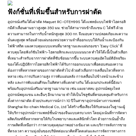
ฟังก์ชั่นที่เพิ่มขึ้นสำหรับการผ่าตัด
อุปกรณ์เสริมโต๊ะผ่าตัด Maquet RC-OTEH99S โต๊ะแพทย์แบบไฟฟ้าไฮดรอลิ
กมีตัวเลื่อนตามยาวสูงสุด 350 มม. ช่วยให้สามารถเข้าถึงแขน C ได้ฟรี ด้วย
ความสามารถในการรับน้ำหนักสูงสุด 300 กก. จึงมอบความปลอดภัยและความ
มั่นคงสูงสุด พร้อมด้วยแผ่นรองหน่วยความจำที่ออกแบบให้กันน้ำและป้องกัน
ไฟฟ้าสถิต แผงควบคุมแบบแทนที่มาตรฐานและแผ่นรองขา "Easy Click" ที่
ควบคุมโดยฟังก์ชันไฟฟ้า-ไฮดรอลิกและแบบแมนนวล ทำให้โต๊ะนี้เป็นตัวเลือก
ที่เหมาะสำหรับฉากการผ่าตัดที่ซับซ้อนมากขึ้น ระบบควบคุมอัตโนมัติอัจฉริยะ
ของโต๊ะปฏิบัติการไฮดรอลิกไฟฟ้าได้รับการออกแบบมาเพื่อตอบสนองความ
ต้องการที่หลากหลายของการผ่าตัดทั่วไป ด้วยตัวเลือกการเคลื่อนไหวที่หลาก
หลาย เช่น การปรับความสูง การพับแผ่นหลัง การเคลื่อนไปข้างหน้าและข้าง
หลัง และการพับแผ่นศีรษะในทิศทางที่แตกต่างกัน โต๊ะอเนกประสงค์นี้ยังมา
พร้อมกับอุปกรณ์เสริมมาตรฐานมากมาย เช่น แผงยาสลบ อุปกรณ์พยุงไหล่
อุปกรณ์พยุงแขน และอื่นๆ อีกมากมาย ทำให้เป็นโซลูชันที่ครอบคลุมสำหรับการ
ตั้งค่าการผ่าตัด ด้วยประสบการณ์กว่า 10 ปีในสาขาอุปกรณ์ทางการแพทย์
Shanghai Ro-chain Medical Co., Ltd ได้สร้างชื่อเสียงให้กับตนเองในฐานะผู้
ให้บริการอุปกรณ์การแพทย์ชั้นนำของจีนแบบครบวงจร โดยมุ่งเน้นที่การจัดหา
ผลิตภัณฑ์ที่หลากหลายให้กับโรงพยาบาลและคลินิกทั่วโลก ด้วยการเน้นย้ำถึง
การผลิตที่เหนือกว่า การควบคุมคุณภาพอย่างเข้มงวด และบริการหลังการขาย
ที่ตรงเวลา ความมุ่งมั่นของบริษัทต่อแนวคิดที่โดดเด่นและการจัดการทางการ