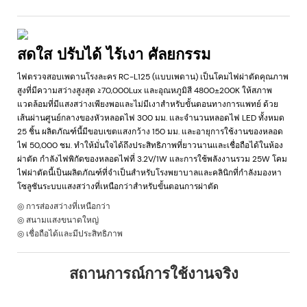
สดใส ปรับได้ ไร้เงา ศัลยกรรม
ไฟตรวจสอบเพดานโรงละคร RC-L125 (แบบเพดาน) เป็นโคมไฟผ่าตัดคุณภาพ
สูงที่มีความสว่างสูงสุด ≥70,000Lux และอุณหภูมิสี 4800±200K ให้สภาพ
แวดล้อมที่มีแสงสว่างเพียงพอและไม่มีเงาสำหรับขั้นตอนทางการแพทย์ ด้วย
เส้นผ่านศูนย์กลางของหัวหลอดไฟ 300 มม. และจำนวนหลอดไฟ LED ทั้งหมด
25 ชิ้น ผลิตภัณฑ์นี้มีขอบเขตแสงกว้าง 150 มม. และอายุการใช้งานของหลอด
ไฟ 50,000 ชม. ทำให้มั่นใจได้ถึงประสิทธิภาพที่ยาวนานและเชื่อถือได้ในห้อง
ผ่าตัด กำลังไฟพิกัดของหลอดไฟที่ 3.2V/1W และการใช้พลังงานรวม 25W โคม
ไฟผ่าตัดนี้เป็นผลิตภัณฑ์ที่จำเป็นสำหรับโรงพยาบาลและคลินิกที่กำลังมองหา
โซลูชันระบบแสงสว่างที่เหนือกว่าสำหรับขั้นตอนการผ่าตัด
◎ การส่องสว่างที่เหนือกว่า
◎ สนามแสงขนาดใหญ่
◎ เชื่อถือได้และมีประสิทธิภาพ
สถานการณ์การใช้งานจริง