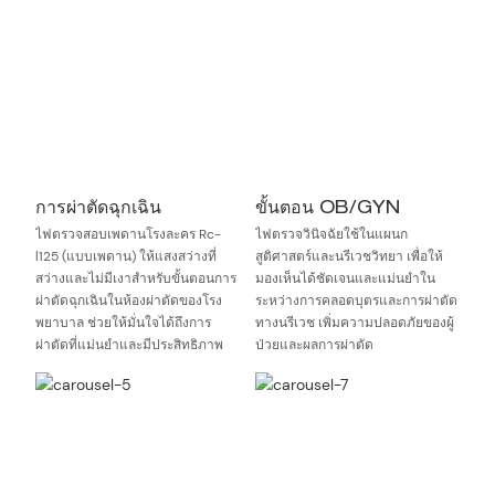
การผ่าตัดฉุกเฉิน
ขั้นตอน OB/GYN
ไฟตรวจสอบเพดานโรงละคร Rc-
ไฟตรวจวินิจฉัยใช้ในแผนก
l125 (แบบเพดาน) ให้แสงสว่างที่
สูติศาสตร์และนรีเวชวิทยา เพื่อให้
สว่างและไม่มีเงาสำหรับขั้นตอนการ
มองเห็นได้ชัดเจนและแม่นยำใน
ผ่าตัดฉุกเฉินในห้องผ่าตัดของโรง
ระหว่างการคลอดบุตรและการผ่าตัด
พยาบาล ช่วยให้มั่นใจได้ถึงการ
ทางนรีเวช เพิ่มความปลอดภัยของผู้
ผ่าตัดที่แม่นยำและมีประสิทธิภาพ
ป่วยและผลการผ่าตัด