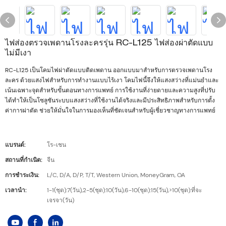
ไฟส่องตรวจเพดานโรงละครรุ่น RC-L125 ไฟส่องผ่าตัดแบบ
ไม่มีเงา
RC-L125 เป็นโคมไฟผ่าตัดแบบติดเพดาน ออกแบบมาสำหรับการตรวจเพดานโรง
ละคร ด้วยแสงไฟสำหรับการทำงานแบบไร้เงา โคมไฟนี้จึงให้แสงสว่างที่แม่นยำและ
เน้นเฉพาะจุดสำหรับขั้นตอนทางการแพทย์ การใช้งานที่ง่ายดายและความสูงที่ปรับ
ได้ทำให้เป็นโซลูชันระบบแสงสว่างที่ใช้งานได้จริงและมีประสิทธิภาพสำหรับการตั้ง
ค่าการผ่าตัด ช่วยให้มั่นใจในการมองเห็นที่ชัดเจนสำหรับผู้เชี่ยวชาญทางการแพทย์
แบรนด์:
โร-เชน
สถานที่กำเนิด:
จีน
การชำระเงิน:
L/C, D/A, D/P, T/T, Western Union, MoneyGram, OA
เวลานำ:
1-1(ชุด):7(วัน),2-5(ชุด):10(วัน),6-10(ชุด):15(วัน),>10(ชุด):ที่จะ
เจรจา(วัน)