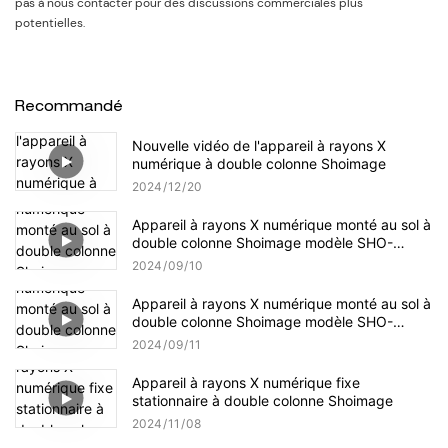
pas à nous contacter pour des discussions commerciales plus
potentielles.
Recommandé
Nouvelle vidéo de l'appareil à rayons X
numérique à double colonne Shoimage
2024
12
20
Appareil à rayons X numérique monté au sol à
double colonne Shoimage modèle SHO-
DDX02
2024
09
10
Appareil à rayons X numérique monté au sol à
double colonne Shoimage modèle SHO-
DDX04
2024
09
11
Appareil à rayons X numérique fixe
stationnaire à double colonne Shoimage
2024
11
08