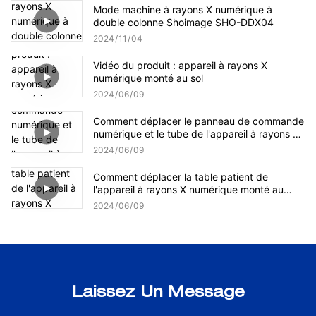
Mode machine à rayons X numérique à
double colonne Shoimage SHO-DDX04
2024
11
04
Vidéo du produit : appareil à rayons X
numérique monté au sol
2024
06
09
Comment déplacer le panneau de commande
numérique et le tube de l'appareil à rayons X
numérique monté au sol ?
2024
06
09
Comment déplacer la table patient de
l'appareil à rayons X numérique monté au
sol ?
2024
06
09
Laissez Un Message