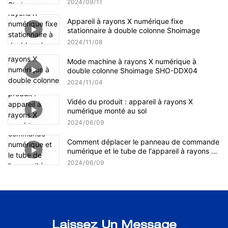
2024
09
11
Appareil à rayons X numérique fixe
stationnaire à double colonne Shoimage
2024
11
08
Mode machine à rayons X numérique à
double colonne Shoimage SHO-DDX04
2024
11
04
Vidéo du produit : appareil à rayons X
numérique monté au sol
2024
06
09
Comment déplacer le panneau de commande
numérique et le tube de l'appareil à rayons X
numérique monté au sol ?
2024
06
09
Laissez Un Message