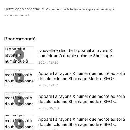
Cette vidéo concerne le
Mouvement de la table de radiographie numérique
stationnaire au sol
Recommandé
Nouvelle vidéo de l'appareil à rayons X
numérique à double colonne Shoimage
2024
12
20
Appareil à rayons X numérique monté au sol à
double colonne Shoimage Modèle SHO-
DDX04 Vidéo
2024
12
17
Appareil à rayons X numérique monté au sol à
double colonne Shoimage modèle SHO-
DDX02
2024
09
10
Appareil à rayons X numérique monté au sol à
double colonne Shoimage modèle SHO-
DDX04