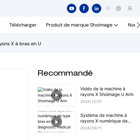
Télécharger
Produit de marque Shoimage
Nous
ayons X à bras en U
Recommandé
Vidéo de la machine à
rayons X Shoimage U Arm
2024
12
31
Système de machine à
rayons X numérique de
type bras en U de
2024
09
11
diagnostic médical
Shoimage série modèle