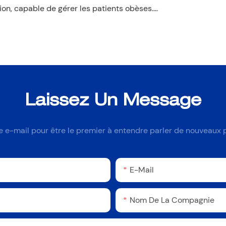
ion, capable de gérer les patients obèses....
Laissez Un Message
e e-mail pour être le premier à entendre parler de nouveaux 
E-Mail
Nom De La Compagnie