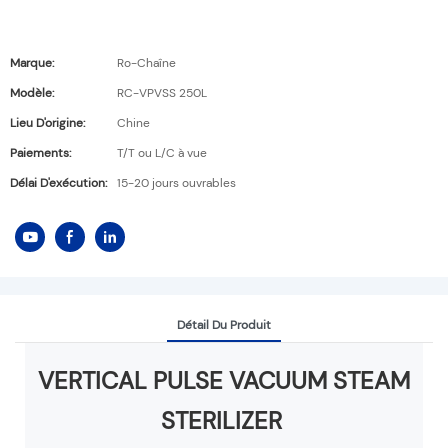
Marque:
Ro-Chaîne
Modèle:
RC-VPVSS 250L
Lieu D'origine:
Chine
Paiements:
T/T ou L/C à vue
Délai D'exécution:
15-20 jours ouvrables
Détail Du Produit
VERTICAL PULSE VACUUM STEAM
STERILIZER