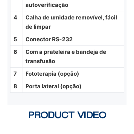
autoverificação
4
Calha de umidade removível, fácil
de limpar
5
Conector RS-232
6
Com a prateleira e bandeja de
transfusão
7
Fototerapia (opção)
8
Porta lateral (opção)
PRODUCT VIDEO