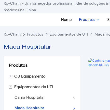
Ro-Chain - Um fornecedor profissional líder de soluções 
médicos na China
Home
Produtos
S
Ro-Chain
Produtos
Equipamentos de UTI
Maca Ho
Maca Hospitalar
Produtos
+
OU Equipamento
-
Equipamentos de UTI
Iluminação sem sombras
Mesa de Operação
Cama Hospitalar
Pingente de teto
Maca Hospitalar