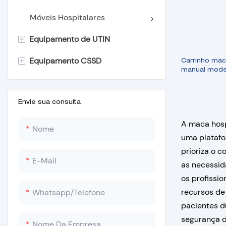
Máquina de sucção
Móveis Hospitalares
+
Equipamento de UTIN
Máquina de anestesia
+
Equipamento CSSD
Unidade Cirúrgica Elétrica
Incubadora Infantil
Carrinho mac
manual mode
Máquina desfibriladora
Aquecedor Radiante Infantil
Autoclave portátil
Unidade de Fototerapia Infantil
Autoclave de mesa
Envie sua consulta
A maca hosp
Placa de medição de altura de
Autoclave vertical para lixo
Nome
uma platafo
madeira
Autoclave vertical grande
prioriza o 
E-Mail
Muac
as necessid
Autoclave Horizontal
os profissi
Balança de bebê
Autoclave de óxido de etileno
recursos de
Whatsapp/Telefone
pacientes d
Autoclave de baixa
segurança d
Nome Da Empresa