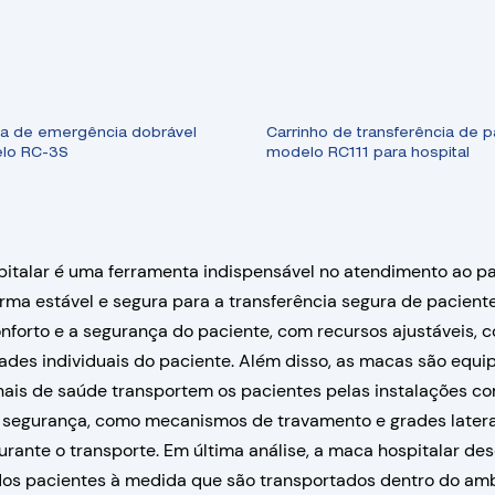
a de emergência dobrável
Carrinho de transferência de 
lo RC-3S
modelo RC111 para hospital
italar é uma ferramenta indispensável no atendimento ao p
rma estável e segura para a transferência segura de pacient
conforto e a segurança do paciente, com recursos ajustáveis,
ades individuais do paciente. Além disso, as macas são equi
onais de saúde transportem os pacientes pelas instalações 
 segurança, como mecanismos de travamento e grades laterais
urante o transporte. Em última análise, a maca hospitalar d
os pacientes à medida que são transportados dentro do amb