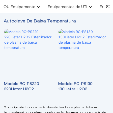
OU Equipamento
Equipamentos de UTI
Equipa
Autoclave De Baixa Temperatura
Modelo RC-PS220
Modelo RC-PS130
220Lieter H2O2
130Lieter H2O2
Esterilizador de plasma
Esterilizador de plasma
de baixa temperatura
de baixa temperatura
O princípio de funcionamento do esterilizador de plasma de baixa
temperatura é principalmente pela injeção de uma alta concentração de