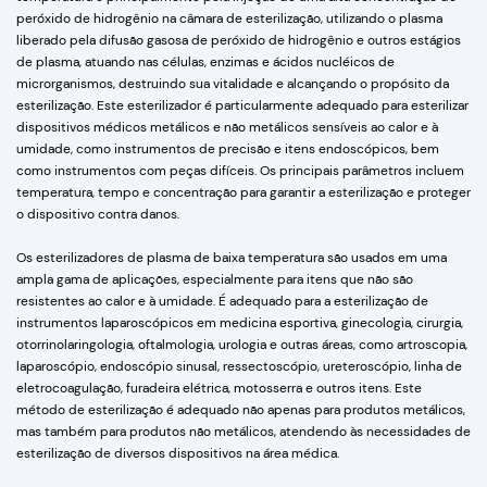
peróxido de hidrogênio na câmara de esterilização, utilizando o plasma
liberado pela difusão gasosa de peróxido de hidrogênio e outros estágios
de plasma, atuando nas células, enzimas e ácidos nucléicos de
microrganismos, destruindo sua vitalidade e alcançando o propósito da
esterilização. Este esterilizador é particularmente adequado para esterilizar
dispositivos médicos metálicos e não metálicos sensíveis ao calor e à
umidade, como instrumentos de precisão e itens endoscópicos, bem
como instrumentos com peças difíceis. Os principais parâmetros incluem
temperatura, tempo e concentração para garantir a esterilização e proteger
o dispositivo contra danos.
Os esterilizadores de plasma de baixa temperatura são usados ​​em uma
ampla gama de aplicações, especialmente para itens que não são
resistentes ao calor e à umidade. É adequado para a esterilização de
instrumentos laparoscópicos em medicina esportiva, ginecologia, cirurgia,
otorrinolaringologia, oftalmologia, urologia e outras áreas, como artroscopia,
laparoscópio, endoscópio sinusal, ressectoscópio, ureteroscópio, linha de
eletrocoagulação, furadeira elétrica, motosserra e outros itens. Este
método de esterilização é adequado não apenas para produtos metálicos,
mas também para produtos não metálicos, atendendo às necessidades de
esterilização de diversos dispositivos na área médica.