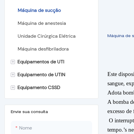
Máquina de sucção
Máquina de anestesia
Unidade Cirúrgica Elétrica
Máquina de 
Máquina desfibriladora
+
Equipamentos de UTI
Este dispos
+
Equipamento de UTIN
Cama Hospitalar
sangue, exp
+
Equipamento CSSD
Maca Hospitalar
Incubadora Infantil
Adota bomba
Móveis Hospitalares
Aquecedor Radiante Infantil
Autoclave portátil
A bomba de 
excesso de 
Unidade de Fototerapia Infantil
Autoclave de mesa
Envie sua consulta
O interrupt
Placa de medição de altura de
Autoclave vertical para lixo
Nome
tempo.’s ne