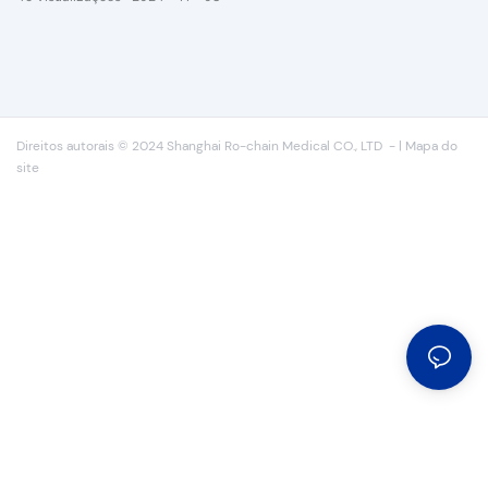
Direitos autorais © 2024 Shanghai Ro-chain Medical CO., LTD
-
|
Mapa do
site