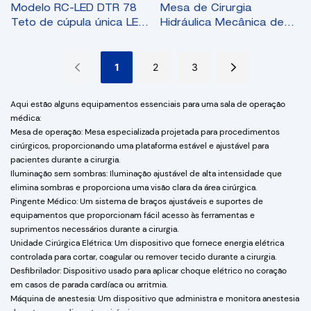
Modelo RC-LED DTR 78
Mesa de Cirurgia
Teto de cúpula única LED
Hidráulica Mecânica de
Lâmpada cirúrgica Luz
Qualidade Modelo RC-
médica cirúrgica
3001B 304
1
2
3
Aqui estão alguns equipamentos essenciais para uma sala de operação
médica:
Mesa de operação: Mesa especializada projetada para procedimentos
cirúrgicos, proporcionando uma plataforma estável e ajustável para
pacientes durante a cirurgia.
Iluminação sem sombras: Iluminação ajustável de alta intensidade que
elimina sombras e proporciona uma visão clara da área cirúrgica.
Pingente Médico: Um sistema de braços ajustáveis ​​e suportes de
equipamentos que proporcionam fácil acesso às ferramentas e
suprimentos necessários durante a cirurgia.
Unidade Cirúrgica Elétrica: Um dispositivo que fornece energia elétrica
controlada para cortar, coagular ou remover tecido durante a cirurgia.
Desfibrilador: Dispositivo usado para aplicar choque elétrico no coração
em casos de parada cardíaca ou arritmia.
Máquina de anestesia: Um dispositivo que administra e monitora anestesia