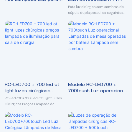
sala de cirurgia, lâmpada
Theatre Light Lâmpada
Esta luz cirúrgica sem sombras de
LED para cirurgia,
de operação médica
cúpula dupla possui os seguintes
recursos:
iluminação de operação
Lâmpada de operação
1. Cúpulas duplas ambas são
LED
160000Lux com painel de controle
de toque LCD
2. Iluminação ajustável em 10 etapas
3. Temperatura de cor ajustável em
5 etapas
4. Modo endo
5. Iluminação profunda
6. Tecnologia de escurecimento
PWM, sem cintilação
7. Luz fria LED, aumento de
RC-LED700 + 700 led ot
Modelo RC-LED700 +
temperatura da cabeça inferior a 1
light luzes cirúrgicas
700touch Luz operacional
℃
preços lâmpada de
Lâmpadas de mesa
Rc-led700+700 Led Ot Light Luzes
8. O alto índice de reprodução de
iluminação para sala de
operadas por bateria
Cirúrgicas Preços Lâmpada de
cores garante uma visão clara do
iluminação para sala de cirurgia
cirurgia
Lâmpada sem sombra
tecido e do órgão
9. Alça esterilizadora removível
10. Ajuste do campo de luz
11. Belo design de cabeça de