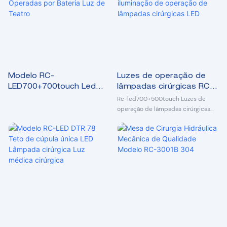
lâmpada ultrafina
12. Câmera SONY HD integrada
opcional e monitor DELL.
13. Bateria UPS opcional
Modelo RC-
Luzes de operação de
LED700+700touch Led
lâmpadas cirúrgicas RC-
Luz Cirúrgica Lâmpadas
LED700 + 500touch
Rc-led700+500touch Luzes de
de Mesa Operadas por
iluminação de operação
operação de lâmpadas cirúrgicas
Led Iluminação de operação de
Bateria Luz de Teatro
de lâmpadas cirúrgicas
lâmpada cirúrgica
LED