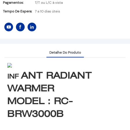
Pagamentos:
T/T ou L/C à vista
Tempo De Espera:
7 a 10 dias úteis
Detalhe Do Produto
ANT RADIANT
INF
WARMER
MODEL : RC-
BRW3000B