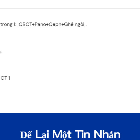
trong 1: CBCT+Pano+Ceph+Ghế ngồi .
,
Để Lại Một Tin Nhắn