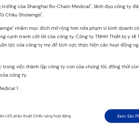
hị trường của Shanghai Ro-Chain Medical", lãnh đạo công ty đ
 Tô Châu Shoiamge".
oiamge" nhằm mục đích mở rộng hơn nữa phạm vi kinh doanh c
ăng cạnh tranh cốt lõi của công ty. Công ty TNHH Thiết bị y tế
uồn lực của công ty mẹ để tích cực thực hiện các hoạt động n
 trong việc thành lập công ty con của chúng tôi, đồng thời cù
của công ty.
Xem Sản P
 LED phẫu thuật Chiếu sáng hoạt động