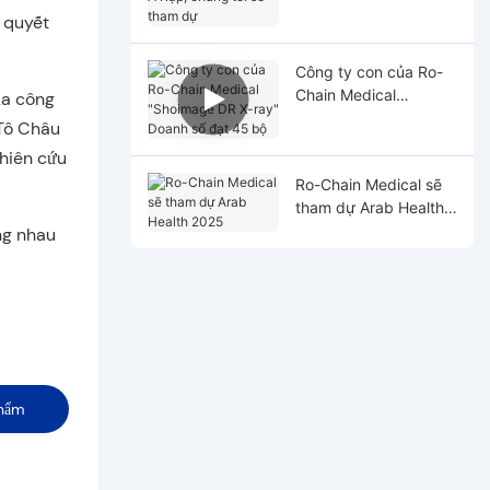
chúng tôi sẽ tham dự
ã quyết
Công ty con của Ro-
Chain Medical
ủa công
"Shoimage DR X-ray"
 Tô Châu
Doanh số đạt 45 bộ
ghiên cứu
Ro-Chain Medical sẽ
tham dự Arab Health
2025
ng nhau
hẩm