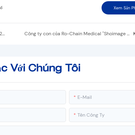
Xem Sản P
mổ
Ro-Chain Medical sẽ tham dự Arab Health 2025
Công ty con của Ro-Chain Medical "Shoimage DR X-ray" Doanh số đạt 45 bộ
c Với Chúng Tôi
E-Mail
Tên Công Ty