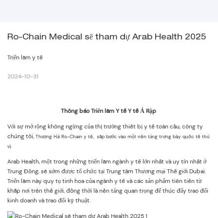
Ro-Chain Medical sẽ tham dự Arab Health 2025
Triển lãm y tế
2024-10-31
Thông báo Triển lãm Y tế Y tế Ả Rập
Với sự mở rộng không ngừng của thị trường thiết bị y tế toàn cầu, công ty
chúng tôi,
Thượng Hải Ro-Chain y tế,
sắp bước vào một nền tảng trưng bày quốc tế thú
vị.
Arab Health, một trong những triển lãm ngành y tế lớn nhất và uy tín nhất ở
Trung Đông, sẽ sớm được tổ chức tại Trung tâm Thương mại Thế giới Dubai.
Triển lãm này quy tụ tinh hoa của ngành y tế và các sản phẩm tiên tiến từ
khắp nơi trên thế giới, đồng thời là nền tảng quan trọng để thúc đẩy trao đổi
kinh doanh và trao đổi kỹ thuật.