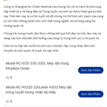
Công ty Shanghai Ro-Chain Medical của chúng tôi, với tư cách là nhà cung
cấp thiết bị y tế hàng đầu tại Trung Quốc, sẽ vinh dự được tham gia sự kiện
này. Triển lãm này là cơ hội tuyệt vời để chúng tôi thể hiện sức mạnh của công
ty, tìm hiểu những phát triển mới nhất trong ngành và mở rộng sang thị
trường quốc tế.
Chúng tôi mong muốn đạt được những kết quả tốt đẹp tại triển lãm này và
nâng cao hơn nữa tầm ảnh hưởng của công ty trong lĩnh vực y tế quốc tế.
Cảm ơn sự hợp tác và hỗ trợ tích cực của bạn. Hãy cùng nhau đón chờ
chuyến du lịch quốc tế tuyệt vời này nhé!
Model RC-EOS-330 330L Máy tiệt trùng
Ethylene Oxide
Xem Sản Phẩm
từ
$
Model RC-PS220 220Lieter H2O2 Máy tiệt
trùng huyết tương nhiệt độ thấp
Xem Sản Phẩm
từ
$